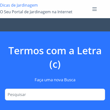
Pular
Dicas de Jardinagem
para
O Seu Portal de Jardinagem na Internet
o
conteúdo
Termos com a Letra
(c)
Faça uma nova Busca