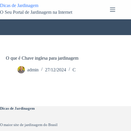
Pular
Dicas de Jardinagem
para
O Seu Portal de Jardinagem na Internet
o
conteúdo
O que é Chave inglesa para jardinagem
admin
27/12/2024
C
Dicas de Jardinagem
O maior site de jardinagem do Brasil