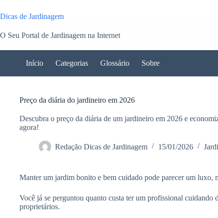
Pular
para
Dicas de Jardinagem
o
conteúdo
O Seu Portal de Jardinagem na Internet
Início
Categorias
Glossário
Sobre
Preço da diária do jardineiro em 2026
Descubra o preço da diária de um jardineiro em 2026 e economiz
agora!
Redação Dicas de Jardinagem
15/01/2026
Jard
Manter um jardim bonito e bem cuidado pode parecer um luxo, ma
Você já se perguntou quanto custa ter um profissional cuidand
proprietários.