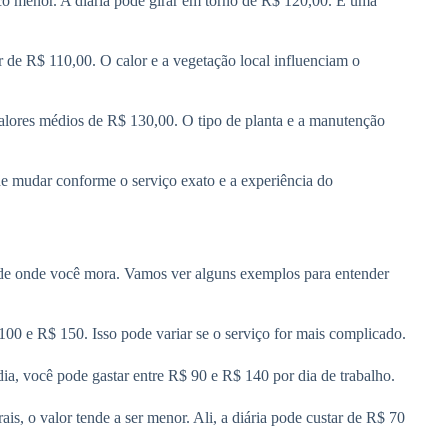
co menor. A diária pode girar em torno de R$ 120,00. É uma
 de R$ 110,00. O calor e a vegetação local influenciam o
valores médios de R$ 130,00. O tipo de planta e a manutenção
e mudar conforme o serviço exato e a experiência do
ade onde você mora. Vamos ver alguns exemplos para entender
100 e R$ 150. Isso pode variar se o serviço for mais complicado.
a, você pode gastar entre R$ 90 e R$ 140 por dia de trabalho.
, o valor tende a ser menor. Ali, a diária pode custar de R$ 70