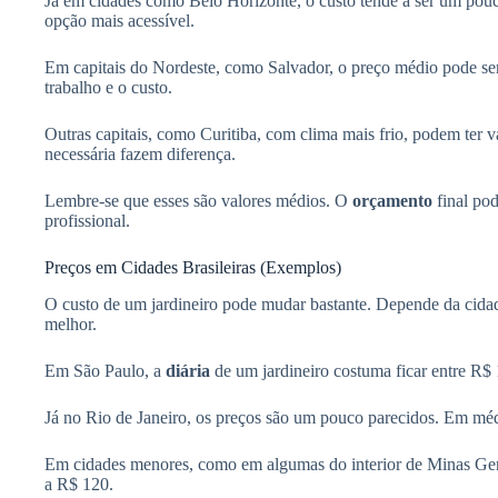
Já em cidades como Belo Horizonte, o custo tende a ser um pou
opção mais acessível.
Em capitais do Nordeste, como Salvador, o preço médio pode ser
trabalho e o custo.
Outras capitais, como Curitiba, com clima mais frio, podem ter 
necessária fazem diferença.
Lembre-se que esses são valores médios. O
orçamento
final pod
profissional.
Preços em Cidades Brasileiras (Exemplos)
O custo de um jardineiro pode mudar bastante. Depende da cid
melhor.
Em São Paulo, a
diária
de um jardineiro costuma ficar entre R$ 
Já no Rio de Janeiro, os preços são um pouco parecidos. Em médi
Em cidades menores, como em algumas do interior de Minas Gerais
a R$ 120.