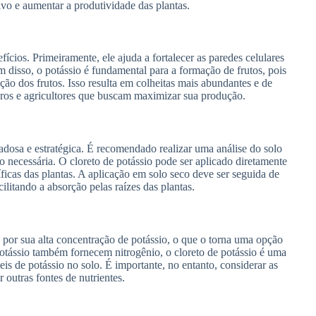
ivo e aumentar a produtividade das plantas.
ícios. Primeiramente, ele ajuda a fortalecer as paredes celulares
m disso, o potássio é fundamental para a formação de frutos, pois
ão dos frutos. Isso resulta em colheitas mais abundantes e de
iros e agricultores que buscam maximizar sua produção.
dadosa e estratégica. É recomendado realizar uma análise do solo
o necessária. O cloreto de potássio pode ser aplicado diretamente
icas das plantas. A aplicação em solo seco deve ser seguida de
cilitando a absorção pelas raízes das plantas.
a por sua alta concentração de potássio, o que o torna uma opção
potássio também fornecem nitrogênio, o cloreto de potássio é uma
s de potássio no solo. É importante, no entanto, considerar as
 outras fontes de nutrientes.