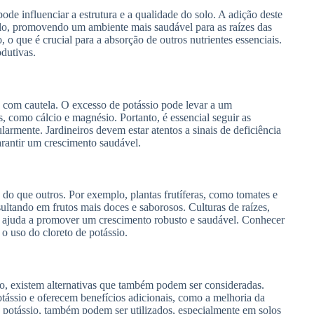
de influenciar a estrutura e a qualidade do solo. A adição deste
olo, promovendo um ambiente mais saudável para as raízes das
o, o que é crucial para a absorção de outros nutrientes essenciais.
dutivas.
o com cautela. O excesso de potássio pode levar a um
s, como cálcio e magnésio. Portanto, é essencial seguir as
armente. Jardineiros devem estar atentos a sinais de deficiência
arantir um crescimento saudável.
 do que outros. Por exemplo, plantas frutíferas, como tomates e
ltando em frutos mais doces e saborosos. Culturas de raízes,
e ajuda a promover um crescimento robusto e saudável. Conhecer
 o uso do cloreto de potássio.
io, existem alternativas que também podem ser consideradas.
otássio e oferecem benefícios adicionais, como a melhoria da
de potássio, também podem ser utilizados, especialmente em solos