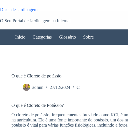
Pular
para
Dicas de Jardinagem
o
conteúdo
O Seu Portal de Jardinagem na Internet
Início
Categorias
Glossário
Sobre
O que é Cloreto de potássio
admin
27/12/2024
C
O que é Cloreto de Potássio?
O cloreto de potássio, frequentemente abreviado como KCl, é u
na agricultura. Ele é uma fonte importante de potássio, um dos nu
potássio é vital para várias funções fisiológicas, incluindo a foto