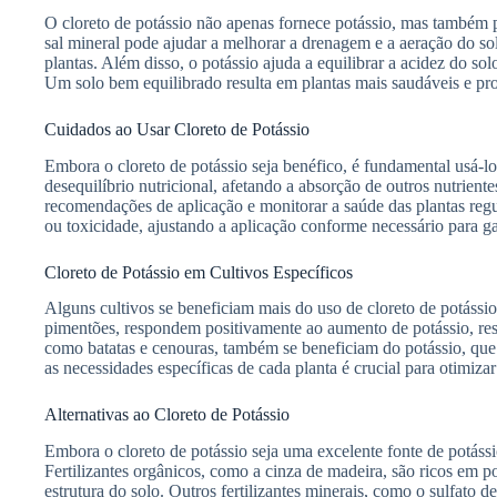
O cloreto de potássio não apenas fornece potássio, mas também po
sal mineral pode ajudar a melhorar a drenagem e a aeração do s
plantas. Além disso, o potássio ajuda a equilibrar a acidez do sol
Um solo bem equilibrado resulta em plantas mais saudáveis e pro
Cuidados ao Usar Cloreto de Potássio
Embora o cloreto de potássio seja benéfico, é fundamental usá-l
desequilíbrio nutricional, afetando a absorção de outros nutriente
recomendações de aplicação e monitorar a saúde das plantas regul
ou toxicidade, ajustando a aplicação conforme necessário para g
Cloreto de Potássio em Cultivos Específicos
Alguns cultivos se beneficiam mais do uso de cloreto de potássio
pimentões, respondem positivamente ao aumento de potássio, resu
como batatas e cenouras, também se beneficiam do potássio, qu
as necessidades específicas de cada planta é crucial para otimizar
Alternativas ao Cloreto de Potássio
Embora o cloreto de potássio seja uma excelente fonte de potáss
Fertilizantes orgânicos, como a cinza de madeira, são ricos em p
estrutura do solo. Outros fertilizantes minerais, como o sulfato 