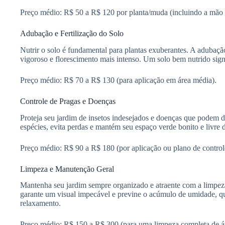
Preço médio: R$ 50 a R$ 120 por planta/muda (incluindo a mão 
Adubação e Fertilização do Solo
Nutrir o solo é fundamental para plantas exuberantes. A adubaç
vigoroso e florescimento mais intenso. Um solo bem nutrido signi
Preço médio: R$ 70 a R$ 130 (para aplicação em área média).
Controle de Pragas e Doenças
Proteja seu jardim de insetos indesejados e doenças que podem de
espécies, evita perdas e mantém seu espaço verde bonito e livre 
Preço médio: R$ 90 a R$ 180 (por aplicação ou plano de control
Limpeza e Manutenção Geral
Mantenha seu jardim sempre organizado e atraente com a limpeza 
garante um visual impecável e previne o acúmulo de umidade, qu
relaxamento.
Preço médio: R$ 150 a R$ 300 (para uma limpeza completa de á