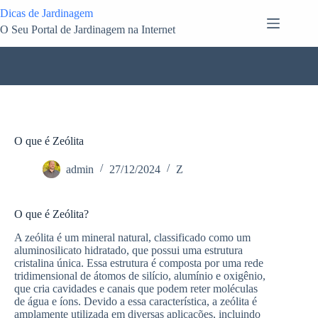
Pular
Dicas de Jardinagem
para
O Seu Portal de Jardinagem na Internet
o
conteúdo
O que é Zeólita
admin
27/12/2024
Z
O que é Zeólita?
A zeólita é um mineral natural, classificado como um
aluminosilicato hidratado, que possui uma estrutura
cristalina única. Essa estrutura é composta por uma rede
tridimensional de átomos de silício, alumínio e oxigênio,
que cria cavidades e canais que podem reter moléculas
de água e íons. Devido a essa característica, a zeólita é
amplamente utilizada em diversas aplicações, incluindo