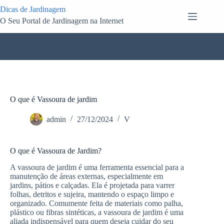
Pular
Dicas de Jardinagem
para
O Seu Portal de Jardinagem na Internet
o
conteúdo
O que é Vassoura de jardim
admin
27/12/2024
V
O que é Vassoura de Jardim?
A vassoura de jardim é uma ferramenta essencial para a
manutenção de áreas externas, especialmente em
jardins, pátios e calçadas. Ela é projetada para varrer
folhas, detritos e sujeira, mantendo o espaço limpo e
organizado. Comumente feita de materiais como palha,
plástico ou fibras sintéticas, a vassoura de jardim é uma
aliada indispensável para quem deseja cuidar do seu