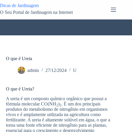
Pular
Dicas de Jardinagem
para
O Seu Portal de Jardinagem na Internet
o
conteúdo
O que é Ureia
admin
27/12/2024
U
O que é Ureia?
A ureia é um composto químico orgânico que possui a
fórmula molecular CO(NH
)
. É um dos principais
2
2
produtos do metabolismo de nitrogênio em organismos
vivos e é amplamente utilizada na agricultura como
fertilizante. A ureia é altamente solúvel em água, o que a
torna uma fonte eficiente de nitrogênio para as plantas,
essencial para o crescimento e desenvolvimento