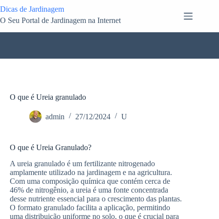
Pular
Dicas de Jardinagem
para
O Seu Portal de Jardinagem na Internet
o
conteúdo
O que é Ureia granulado
admin
27/12/2024
U
O que é Ureia Granulado?
A ureia granulado é um fertilizante nitrogenado
amplamente utilizado na jardinagem e na agricultura.
Com uma composição química que contém cerca de
46% de nitrogênio, a ureia é uma fonte concentrada
desse nutriente essencial para o crescimento das plantas.
O formato granulado facilita a aplicação, permitindo
uma distribuição uniforme no solo, o que é crucial para