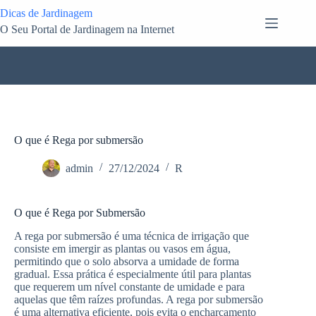
Pular
Dicas de Jardinagem
para
O Seu Portal de Jardinagem na Internet
o
conteúdo
O que é Rega por submersão
admin
27/12/2024
R
O que é Rega por Submersão
A rega por submersão é uma técnica de irrigação que
consiste em imergir as plantas ou vasos em água,
permitindo que o solo absorva a umidade de forma
gradual. Essa prática é especialmente útil para plantas
que requerem um nível constante de umidade e para
aquelas que têm raízes profundas. A rega por submersão
é uma alternativa eficiente, pois evita o encharcamento