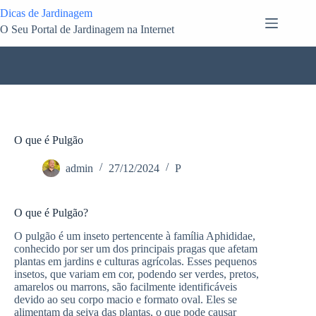
Pular
Dicas de Jardinagem
para
O Seu Portal de Jardinagem na Internet
o
conteúdo
O que é Pulgão
admin
27/12/2024
P
O que é Pulgão?
O pulgão é um inseto pertencente à família Aphididae,
conhecido por ser um dos principais pragas que afetam
plantas em jardins e culturas agrícolas. Esses pequenos
insetos, que variam em cor, podendo ser verdes, pretos,
amarelos ou marrons, são facilmente identificáveis
devido ao seu corpo macio e formato oval. Eles se
alimentam da seiva das plantas, o que pode causar