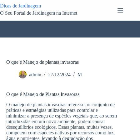
Pular
Dicas de Jardinagem
para
O Seu Portal de Jardinagem na Internet
o
conteúdo
O que é Manejo de plantas invasoras
admin
27/12/2024
M
O que é Manejo de Plantas Invasoras
O manejo de plantas invasoras refere-se ao conjunto de
práticas e estratégias utilizadas para controlar e
minimizar a presença de espécies vegetais que, ao serem
introduzidas em um novo ambiente, podem causar
desequilíbrios ecológicos. Essas plantas, muitas vezes,
competem com espécies nativas por recursos como luz,
água e nutrientes, levando à degradação dos