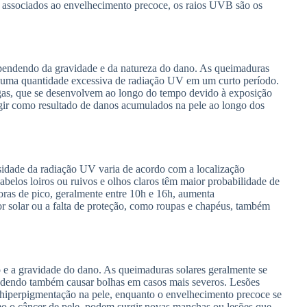
 associados ao envelhecimento precoce, os raios UVB são os
dependendo da gravidade e da natureza do dano. As queimaduras
a uma quantidade excessiva de radiação UV em um curto período.
ugas, que se desenvolvem ao longo do tempo devido à exposição
rgir como resultado de danos acumulados na pele ao longo dos
nsidade da radiação UV varia de acordo com a localização
cabelos loiros ou ruivos e olhos claros têm maior probabilidade de
horas de pico, geralmente entre 10h e 16h, aumenta
or solar ou a falta de proteção, como roupas e chapéus, também
o e a gravidade do dano. As queimaduras solares geralmente se
odendo também causar bolhas em casos mais severos. Lesões
hiperpigmentação na pele, enquanto o envelhecimento precoce se
omo o câncer de pele, podem surgir novas manchas ou lesões que