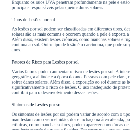
Enquanto os raios UVA penetram profundamente na pele e estão
principais responsáveis pelas queimaduras solares.
Tipos de Lesões por sol
As lesões por sol podem ser classificadas em diferentes tipos, 
solares são as mais comuns e ocorrem quando a pele é exposta 
Além disso, existem lesões crônicas, como manchas solares e r
contínua ao sol. Outro tipo de lesão é o carcinoma, que pode su
anos.
Fatores de Risco para Lesões por sol
Vários fatores podem aumentar o risco de lesões por sol. A inte
geográfica, a altitude e a época do ano. Pessoas com pele clara, 
sofrer danos solares. Além disso, a exposição ao sol durante as 
significativamente o risco de lesões. O uso inadequado de protet
contribui para o desenvolvimento dessas lesões.
Sintomas de Lesões por sol
Os sintomas de lesões por sol podem variar de acordo com o tip
manifestam como vermelhidão, dor e inchaço na área afetada, p
crônicas, como manchas solares, podem aparecer como áreas de 
manifesta através de rugas e flacidez. Em casos mais graves, c