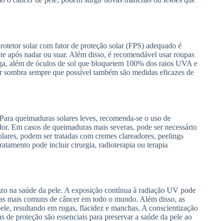
rotetor solar com fator de proteção solar (FPS) adequado é
nte após nadar ou suar. Além disso, é recomendável usar roupas
ga, além de óculos de sol que bloqueiem 100% dos raios UVA e
ar sombra sempre que possível também são medidas eficazes de
 Para queimaduras solares leves, recomenda-se o uso de
a dor. Em casos de queimaduras mais severas, pode ser necessário
ares, podem ser tratadas com cremes clareadores, peelings
ratamento pode incluir cirurgia, radioterapia ou terapia
razo na saúde da pele. A exposição contínua à radiação UV pode
mas mais comuns de câncer em todo o mundo. Além disso, as
ele, resultando em rugas, flacidez e manchas. A conscientização
as de proteção são essenciais para preservar a saúde da pele ao