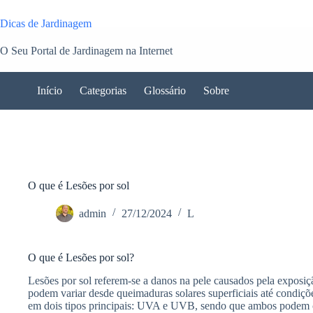
Pular
para
Dicas de Jardinagem
o
conteúdo
O Seu Portal de Jardinagem na Internet
Início
Categorias
Glossário
Sobre
O que é Lesões por sol
admin
27/12/2024
L
O que é Lesões por sol?
Lesões por sol referem-se a danos na pele causados pela exposiçã
podem variar desde queimaduras solares superficiais até condiçõ
em dois tipos principais: UVA e UVB, sendo que ambos podem cau