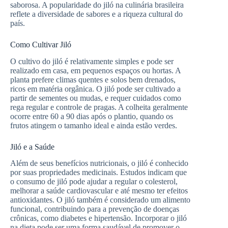
saborosa. A popularidade do jiló na culinária brasileira
reflete a diversidade de sabores e a riqueza cultural do
país.
Como Cultivar Jiló
O cultivo do jiló é relativamente simples e pode ser
realizado em casa, em pequenos espaços ou hortas. A
planta prefere climas quentes e solos bem drenados,
ricos em matéria orgânica. O jiló pode ser cultivado a
partir de sementes ou mudas, e requer cuidados como
rega regular e controle de pragas. A colheita geralmente
ocorre entre 60 a 90 dias após o plantio, quando os
frutos atingem o tamanho ideal e ainda estão verdes.
Jiló e a Saúde
Além de seus benefícios nutricionais, o jiló é conhecido
por suas propriedades medicinais. Estudos indicam que
o consumo de jiló pode ajudar a regular o colesterol,
melhorar a saúde cardiovascular e até mesmo ter efeitos
antioxidantes. O jiló também é considerado um alimento
funcional, contribuindo para a prevenção de doenças
crônicas, como diabetes e hipertensão. Incorporar o jiló
na dieta pode ser uma forma saudável de promover o