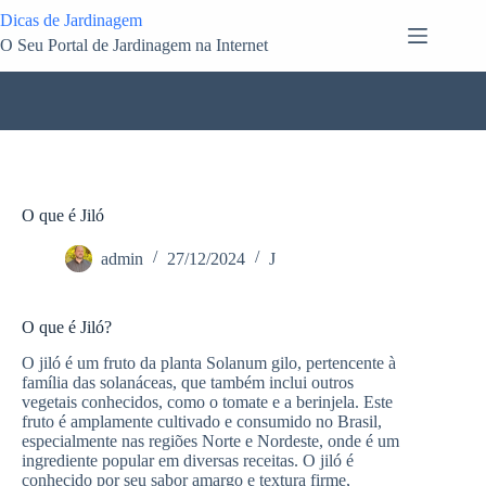
Pular
Dicas de Jardinagem
para
O Seu Portal de Jardinagem na Internet
o
conteúdo
O que é Jiló
admin
27/12/2024
J
O que é Jiló?
O jiló é um fruto da planta Solanum gilo, pertencente à
família das solanáceas, que também inclui outros
vegetais conhecidos, como o tomate e a berinjela. Este
fruto é amplamente cultivado e consumido no Brasil,
especialmente nas regiões Norte e Nordeste, onde é um
ingrediente popular em diversas receitas. O jiló é
conhecido por seu sabor amargo e textura firme,