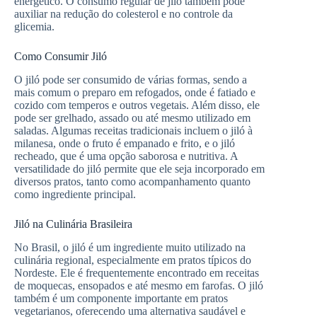
energético. O consumo regular de jiló também pode
auxiliar na redução do colesterol e no controle da
glicemia.
Como Consumir Jiló
O jiló pode ser consumido de várias formas, sendo a
mais comum o preparo em refogados, onde é fatiado e
cozido com temperos e outros vegetais. Além disso, ele
pode ser grelhado, assado ou até mesmo utilizado em
saladas. Algumas receitas tradicionais incluem o jiló à
milanesa, onde o fruto é empanado e frito, e o jiló
recheado, que é uma opção saborosa e nutritiva. A
versatilidade do jiló permite que ele seja incorporado em
diversos pratos, tanto como acompanhamento quanto
como ingrediente principal.
Jiló na Culinária Brasileira
No Brasil, o jiló é um ingrediente muito utilizado na
culinária regional, especialmente em pratos típicos do
Nordeste. Ele é frequentemente encontrado em receitas
de moquecas, ensopados e até mesmo em farofas. O jiló
também é um componente importante em pratos
vegetarianos, oferecendo uma alternativa saudável e