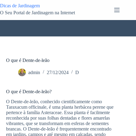
Pular
Dicas de Jardinagem
para
O Seu Portal de Jardinagem na Internet
o
conteúdo
O que é Dente-de-leão
admin
27/12/2024
D
O que é Dente-de-leão?
O Dente-de-leão, conhecido cientificamente como
Taraxacum officinale, é uma planta herbácea perene que
pertence à família Asteraceae. Essa planta é facilmente
reconhecida por suas folhas dentadas e flores amarelas
vibrantes, que se transformam em esferas de sementes
brancas. O Dente-de-leão é frequentemente encontrado
em jardins, campos e até mesmo em calçadas, sendo