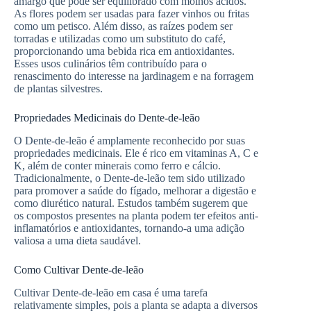
amargo que pode ser equilibrado com molhos ácidos.
As flores podem ser usadas para fazer vinhos ou fritas
como um petisco. Além disso, as raízes podem ser
torradas e utilizadas como um substituto do café,
proporcionando uma bebida rica em antioxidantes.
Esses usos culinários têm contribuído para o
renascimento do interesse na jardinagem e na forragem
de plantas silvestres.
Propriedades Medicinais do Dente-de-leão
O Dente-de-leão é amplamente reconhecido por suas
propriedades medicinais. Ele é rico em vitaminas A, C e
K, além de conter minerais como ferro e cálcio.
Tradicionalmente, o Dente-de-leão tem sido utilizado
para promover a saúde do fígado, melhorar a digestão e
como diurético natural. Estudos também sugerem que
os compostos presentes na planta podem ter efeitos anti-
inflamatórios e antioxidantes, tornando-a uma adição
valiosa a uma dieta saudável.
Como Cultivar Dente-de-leão
Cultivar Dente-de-leão em casa é uma tarefa
relativamente simples, pois a planta se adapta a diversos