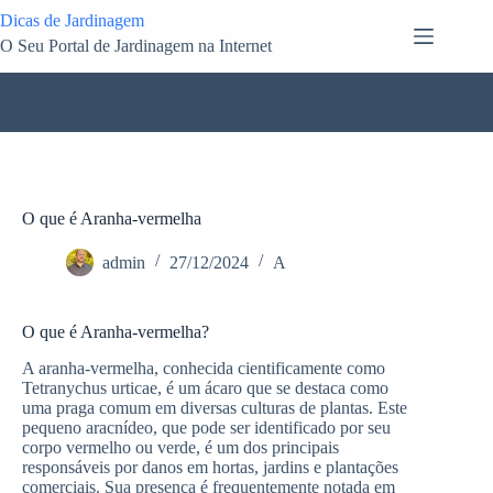
Pular
Dicas de Jardinagem
para
O Seu Portal de Jardinagem na Internet
o
conteúdo
O que é Aranha-vermelha
admin
27/12/2024
A
O que é Aranha-vermelha?
A aranha-vermelha, conhecida cientificamente como
Tetranychus urticae, é um ácaro que se destaca como
uma praga comum em diversas culturas de plantas. Este
pequeno aracnídeo, que pode ser identificado por seu
corpo vermelho ou verde, é um dos principais
responsáveis por danos em hortas, jardins e plantações
comerciais. Sua presença é frequentemente notada em