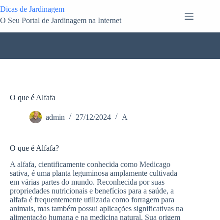
Pular
Dicas de Jardinagem
para
O Seu Portal de Jardinagem na Internet
o
conteúdo
O que é Alfafa
admin
27/12/2024
A
O que é Alfafa?
A alfafa, cientificamente conhecida como Medicago
sativa, é uma planta leguminosa amplamente cultivada
em várias partes do mundo. Reconhecida por suas
propriedades nutricionais e benefícios para a saúde, a
alfafa é frequentemente utilizada como forragem para
animais, mas também possui aplicações significativas na
alimentação humana e na medicina natural. Sua origem