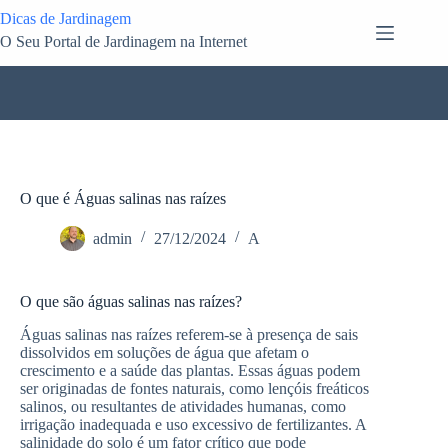
Pular
Dicas de Jardinagem
para
O Seu Portal de Jardinagem na Internet
o
conteúdo
O que é Águas salinas nas raízes
admin
27/12/2024
A
O que são águas salinas nas raízes?
Águas salinas nas raízes referem-se à presença de sais
dissolvidos em soluções de água que afetam o
crescimento e a saúde das plantas. Essas águas podem
ser originadas de fontes naturais, como lençóis freáticos
salinos, ou resultantes de atividades humanas, como
irrigação inadequada e uso excessivo de fertilizantes. A
salinidade do solo é um fator crítico que pode